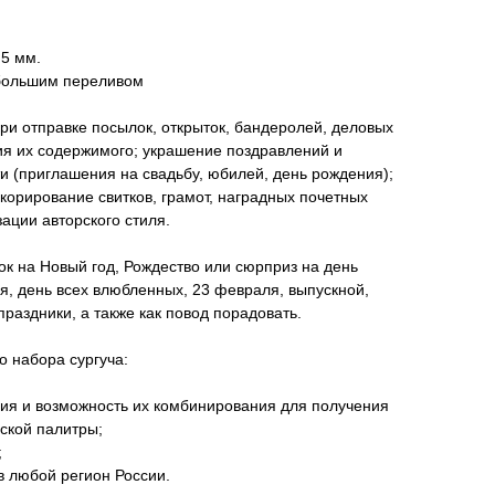
 5 мм.
ебольшим переливом
при отправке посылок, открыток, бандеролей, деловых
ия их содержимого; украшение поздравлений и
 (приглашения на свадьбу, юбилей, день рождения);
екорирование свитков, грамот, наградных почетных
ации авторского стиля.
к на Новый год, Рождество или сюрприз на день
я, день всех влюбленных, 23 февраля, выпускной,
праздники, а также как повод порадовать.
 набора сургуча:
ия и возможность их комбинирования для получения
ской палитры;
;
в любой регион России.