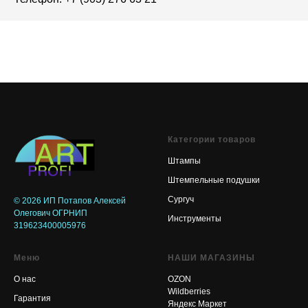
Категории товаров
Штампы
Штемпельные подушки
Сургуч
© 2026
ИП Потапов Алексей
Олегович ОГРНИП
Инструменты
319623400005976
Меню
НАШИ МАГАЗИНЫ
О нас
OZON
Wildberries
Гарантия
Яндекс Маркет