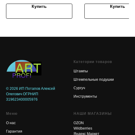
Купить
Купить
Категории товаров
Штампы
Штемпельные подушки
Сургуч
© 2026
ИП Потапов Алексей
Олегович ОГРНИП
Инструменты
319623400005976
Меню
НАШИ МАГАЗИНЫ
О нас
OZON
Wildberries
Гарантия
Яндекс Маркет