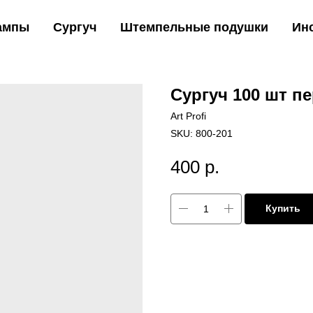
ампы
Сургуч
Штемпельные подушки
Ин
Сургуч 100 шт п
Art Profi
SKU:
800-201
400
р.
Купить