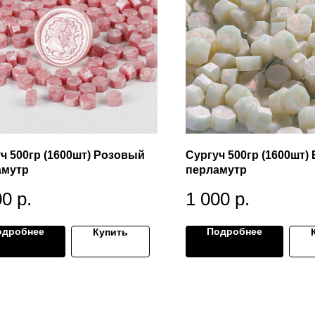
ч 500гр (1600шт) Розовый
Сургуч 500гр (1600шт)
амутр
перламутр
00
р.
1 000
р.
одробнее
Подробнее
Купить