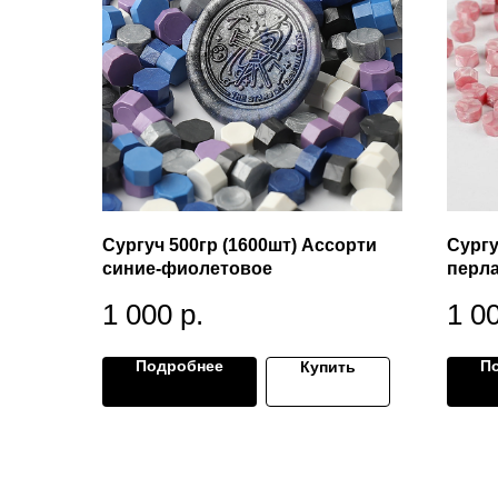
Сургуч 500гр (1600шт) Ассорти
Сургу
синие-фиолетовое
перл
1 000
р.
1 0
Подробнее
П
Купить