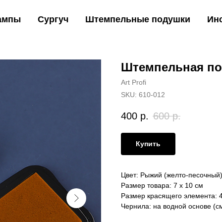
ампы
Сургуч
Штемпельные подушки
Ин
Штемпельная по
Art Profi
SKU:
610-012
400
р.
600
р.
Купить
Цвет: Рыжий (желто-песочный
Размер товара: 7 х 10 см
Размер красящего элемента: 4,
Чернила: на водной основе (с