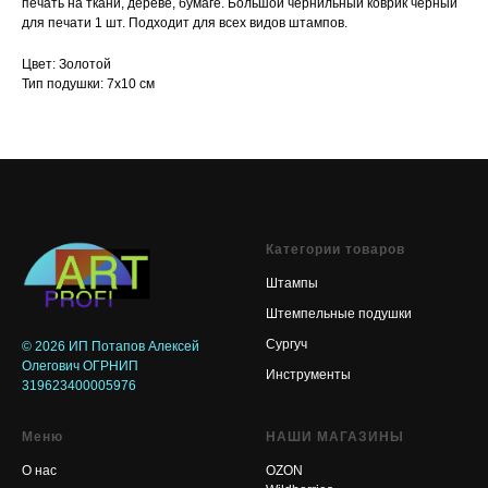
печать на ткани, дереве, бумаге. Большой чернильный коврик черный
для печати 1 шт. Подходит для всех видов штампов.
Цвет: Золотой
Тип подушки: 7х10 см
Категории товаров
Штампы
Штемпельные подушки
Сургуч
© 2026
ИП Потапов Алексей
Олегович ОГРНИП
Инструменты
319623400005976
Меню
НАШИ МАГАЗИНЫ
О нас
OZON